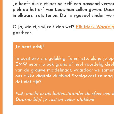
Je hoeft dus niet per se zelf een passend vervo
plek op het erf van Louwman zullen geven. Daar 
in elkaars trots tonen. Dat wij-gevoel vinden we 
O ja, wie zijn wijzelf dan wel?
Elk Merk Waardi
gastheer.
Je bent erbij!
In positieve zin, gelukkig. Tenminste, als je
je op
EMW neem je ook gratis of héél voordelig deel 
van de grauwe middelmaat, waardoor we samen 
ons dikke digitale clubblad Staalgevoel en mag
dat niet fijn?
N.B.: mocht je als buitenstaander de sfeer een 
Daarna blijf je vast en zeker plakken!