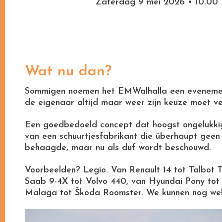
Zaterdag 9 mei 2026 • 10.00 
Wat nu dan?
Sommigen noemen het EMWalhalla een evenement, 
de eigenaar altijd maar weer zijn keuze moet v
Een goedbedoeld concept dat hoogst ongelukkig u
van een schuurtjesfabrikant die überhaupt geen
behaagde, maar nu als duf wordt beschouwd.
Voorbeelden? Legio. Van Renault 14 tot Talbot
Saab 9-4X tot Volvo 440, van Hyundai Pony tot
Malaga tot Škoda Roomster. We kunnen nog wel