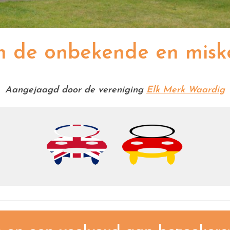
an de onbekende en misk
Aangejaagd door de vereniging
Elk Merk Waardig