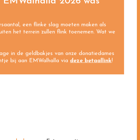
s: EMWalhalla 2026 was
rsaantal, een flinke slag moeten maken als
iten het terrein zullen flink toenemen. Wat we
drage in de geldbakjes van onze donatiedames
ntje bij aan EMWalhalla via
deze betaallink
!