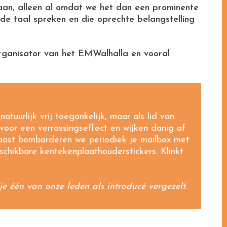
 aan, alleen al omdat we het dan een prominente
de taal spreken en die oprechte belangstelling
rganisator van het EMWalhalla en vooral
atuurlijk vrij toegankelijk, maar als lid van
oor een verrassingseffect en wijken danig af
aast bombarderen we periodiek je mailbox met
chikbare kentekenplaathouderstickers. Klinkt
e één van onze leden als introducé vergezelt.