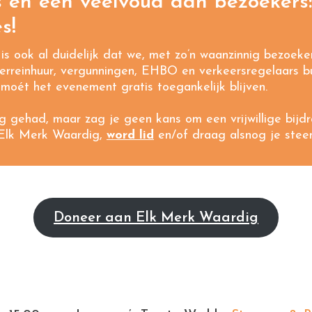
s en een veelvoud aan bezoeker
s!
is ook al duidelijk dat we, met zo’n waanzinnig bezoeke
 terreinhuur, vergunningen, EHBO en verkeersregelaars bu
moét het evenement gratis toegankelijk blijven.
g gehad, maar zag je geen kans om een vrijwillige bij
 Elk Merk Waardig,
word lid
en/of draag alsnog je stee
Doneer aan Elk Merk Waardig