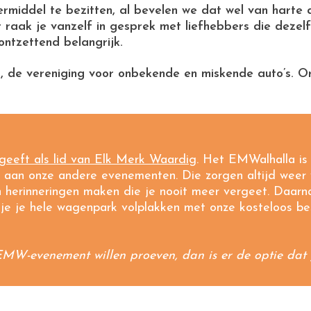
ermiddel te bezitten, al bevelen we dat wel van harte
raak je vanzelf in gesprek met liefhebbers die dezelf
ontzettend belangrijk.
g
, de vereniging voor onbekende en miskende auto’s. O
geeft als lid van Elk Merk Waardig
. Het EMWalhalla is n
aan onze andere evenementen. Die zorgen altijd weer v
herinneringen maken die je nooit meer vergeet. Daarn
 je je hele wagenpark volplakken met onze kosteloos bes
EMW-evenement willen proeven, dan is er de optie dat j