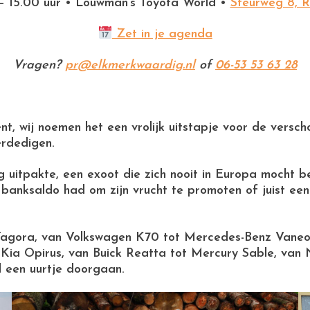
– 15.00 uur • Louwman’s Toyota World •
Steurweg 8, 
Zet in je agenda
Vragen?
pr@elkmerkwaardig.nl
of
06-53 53 63 28
wij noemen het een vrolijk uitstapje voor de versch
erdedigen.
itpakte, een exoot die zich nooit in Europa mocht bew
 banksaldo had om zijn vrucht te promoten of juist e
 Tagora, van Volkswagen K70 tot Mercedes-Benz Vaneo
 Kia Opirus, van Buick Reatta tot Mercury Sable, van
 een uurtje doorgaan.